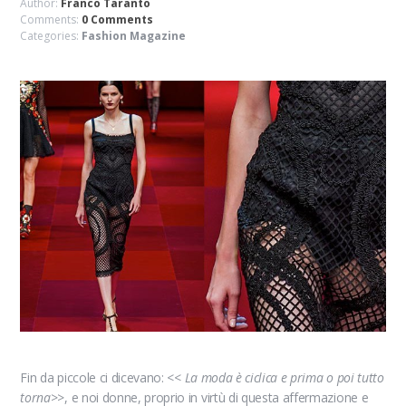
Author:
Franco Taranto
Comments:
0 Comments
Categories:
Fashion Magazine
Fin da piccole ci dicevano: <<
La moda è ciclica e prima o poi tutto
torna
>>, e noi donne, proprio in virtù di questa affermazione e