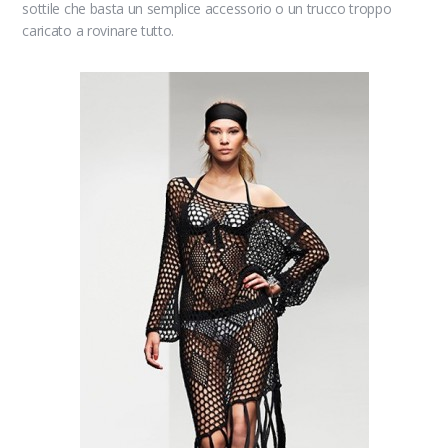
sottile che basta un semplice accessorio o un trucco troppo
caricato a rovinare tutto.