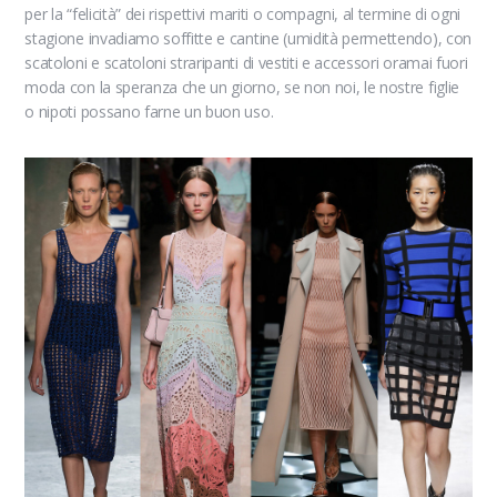
per la “felicità” dei rispettivi mariti o compagni, al termine di ogni
stagione invadiamo soffitte e cantine (umidità permettendo), con
scatoloni e scatoloni straripanti di vestiti e accessori oramai fuori
moda con la speranza che un giorno, se non noi, le nostre figlie
o nipoti possano farne un buon uso.