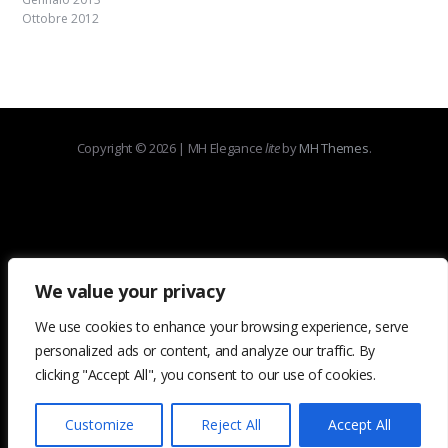
Ottobre 2012
Copyright © 2026 | MH Elegance
lite
by
MH Themes
.
We value your privacy
We use cookies to enhance your browsing experience, serve
personalized ads or content, and analyze our traffic. By
clicking "Accept All", you consent to our use of cookies.
Customize
Reject All
Accept All