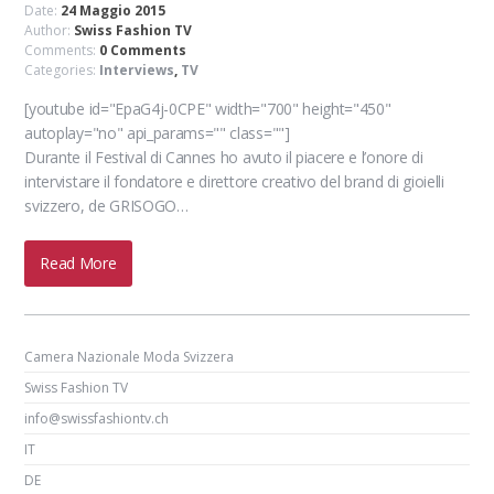
Date:
24 Maggio 2015
Author:
Swiss Fashion TV
Comments:
0 Comments
Categories:
Interviews
,
TV
[youtube id="EpaG4j-0CPE" width="700" height="450"
autoplay="no" api_params="" class=""]
Durante il Festival di Cannes ho avuto il piacere e l’onore di
intervistare il fondatore e direttore creativo del brand di gioielli
svizzero, de GRISOGO…
Read More
Camera Nazionale Moda Svizzera
Swiss Fashion TV
info@swissfashiontv.ch
IT
DE