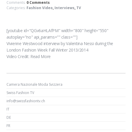
Comments:
0 Comments
Categories:
Fashion Video
,
Interviews
,
TV
[youtube id="QGv6aHLAfPM" width="800" height="550"
autoplay="no" api_params="" class=""]
Vivienne Westwood interview by Valentina Nessi during the
London Fashion Week Fall Winter 2013/2014
Video Credit:
Read More
Camera Nazionale Moda Svizzera
Swiss Fashion TV
info@swissfashiontv.ch
IT
DE
FR