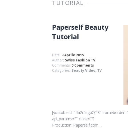
TUTORIAL
Paperself Beauty
Tutorial
Date:
9 Aprile 2015
Author:
Swiss Fashion TV
Comments:
0 Comments
Categories:
Beauty Video
,
TV
[youtube id="4a2r5sgpQT8" frameborder="0
api_params="" class=""]
Production: Paperself.com…