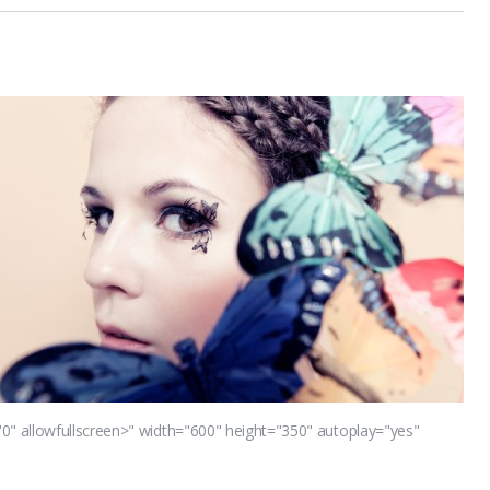
" allowfullscreen>" width="600" height="350" autoplay="yes"